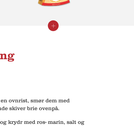
Luk
Se
info
info
ing
 en ovnrist, smør dem med
nde skiver brie ovenpå.
og krydr med ros- marin, salt og