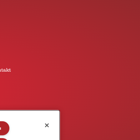
takt
s