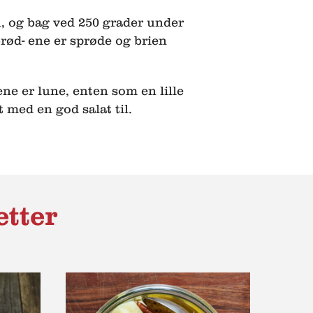
 og bag ved 250 grader under
l brød- ene er sprøde og brien
e er lune, enten som en lille
 med en god salat til.
etter