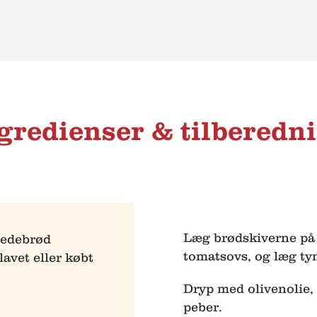
gredienser & tilberedn
Læg brødskiverne på
vedebrød
tomatsovs, og læg ty
avet eller købt
Dryp med olivenolie, 
peber.