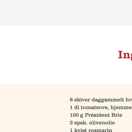
In
8 skiver daggammelt h
1 dl tomatsovs, hjemmel
100 g Président Brie
3 spsk. olivenolie
1 kvist rosmarin