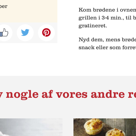
ber
Kom brødene i ovnen,
grillen i 3-4 min., ti
gratineret.
Nyd dem, mens brøden
snack eller som forret
 nogle af vores andre r