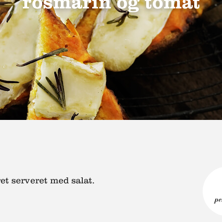
rosmarin og tomat
ret serveret med salat.
pe