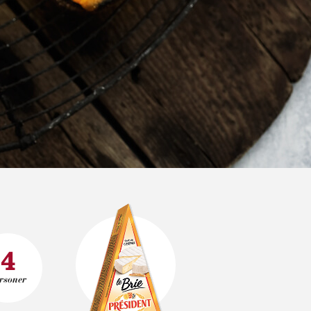
4
rsoner