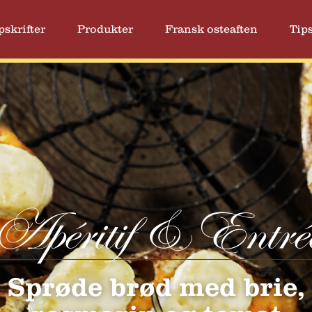
pskrifter
Produkter
Fransk osteaften
Tips
Apéritif & Entré
Sprøde brød med brie,