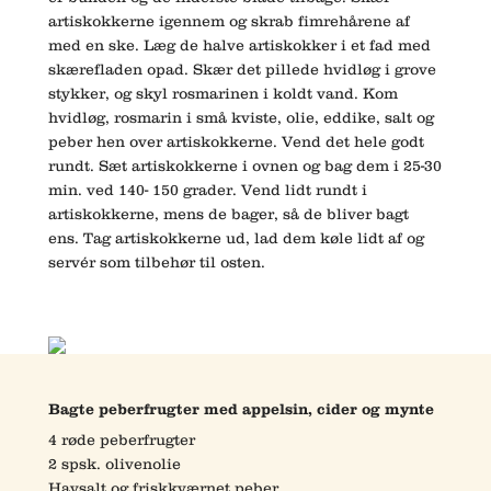
artiskokkerne igennem og skrab fimrehårene af
med en ske. Læg de halve artiskokker i et fad med
skærefladen opad. Skær det pillede hvidløg i grove
stykker, og skyl rosmarinen i koldt vand. Kom
hvidløg, rosmarin i små kviste, olie, eddike, salt og
peber hen over artiskokkerne. Vend det hele godt
rundt. Sæt artiskokkerne i ovnen og bag dem i 25-30
min. ved 140- 150 grader. Vend lidt rundt i
artiskokkerne, mens de bager, så de bliver bagt
ens. Tag artiskokkerne ud, lad dem køle lidt af og
servér som tilbehør til osten.
Bagte peberfrugter med appelsin, cider og mynte
4 røde peberfrugter
2 spsk. olivenolie
Havsalt og friskkværnet peber