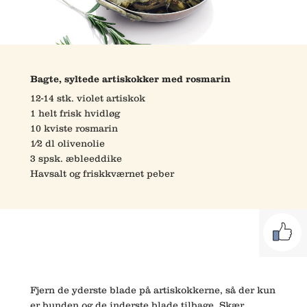
Bagte, syltede artiskokker med rosmarin
12-14 stk. violet artiskok
1 helt frisk hvidløg
10 kviste rosmarin
1⁄2 dl olivenolie
3 spsk. æbleeddike
Havsalt og friskkværnet peber
Fjern de yderste blade på artiskokkerne, så der kun
er bunden og de inderste blade tilbage. Skær