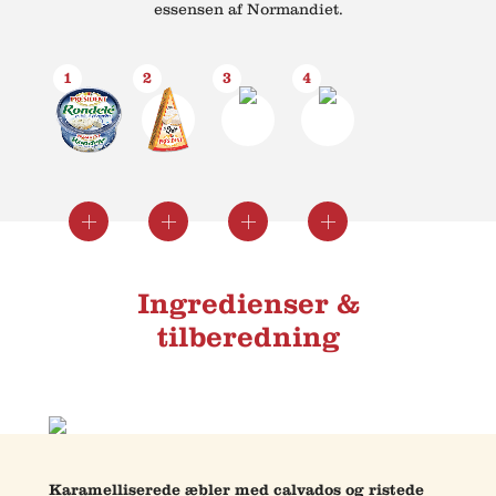
essensen af Normandiet.
1
2
3
4
Luk
Luk
Luk
Luk
Se
Se
Se
Se
info
info
info
info
info
info
info
info
Ingredienser &
tilberedning
Karamelliserede æbler med calvados og ristede