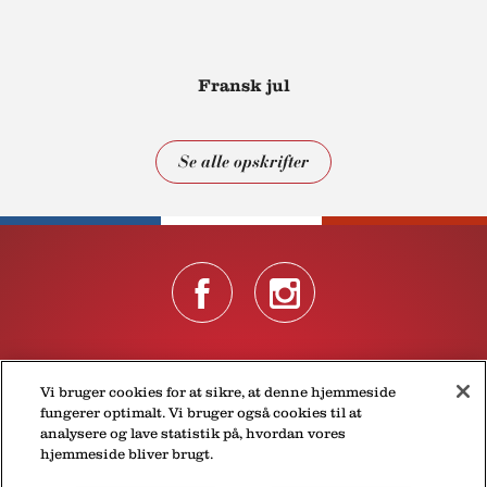
Fransk jul
Se alle opskrifter
Om Président
Persondatapolitik, incl. cookies
Kontakt
Vi bruger cookies for at sikre, at denne hjemmeside
fungerer optimalt. Vi bruger også cookies til at
© 2026 Lactalis Danmark A/S
analysere og lave statistik på, hvordan vores
hjemmeside bliver brugt.
Industrivej 14, 3320 Skævinge
Danmark