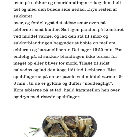
oven på sukker- og smørblandingen – læg dem helt
tæt og med den buede side nedad. Drys resten af
sukkeret
over, og fordel også det sidste smør oven på
æblerne i små klatter. Sæt igen panden på komfuret
ved middel varme, og lad den stå til smør- og
sukkerblandingen begynder at boble op mellem
æblerne og karamelliserer. Det tager 15-20 min. Pas
endelig på, at sukker- blandingen ikke bruser for
meget op eller bliver for mørk. Tilsæt til sidst
calvados og lad den koge lidt ind i æblerne. Rist
speltflagerne på en tør pande ved middel varme i 5-
6 min., til de er gyldne og dufter ”nøddeagtigt”.
Kom æblerne på et fad, hæld karamellen hen over
og drys med ristede speltflager.