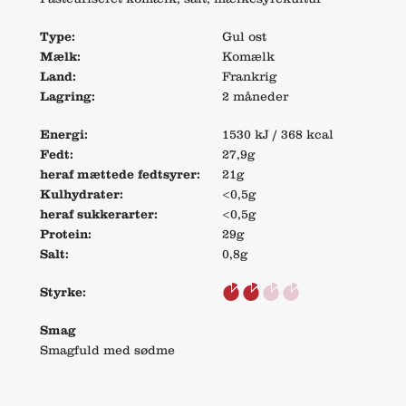
Type:
Gul ost
Mælk:
Komælk
Land:
Frankrig
Lagring:
2 måneder
Energi:
1530 kJ / 368 kcal
Fedt:
27,9g
heraf mættede fedtsyrer:
21g
Kulhydrater:
<0,5g
heraf sukkerarter:
<0,5g
Protein:
29g
Salt:
0,8g
Styrke:
Smag
Smagfuld med sødme