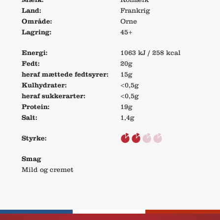
Land:
Frankrig
Område:
Orne
Lagring:
45+
Energi:
1063 kJ / 258 kcal
Fedt:
20g
heraf mættede fedtsyrer:
15g
Kulhydrater:
<0,5g
heraf sukkerarter:
<0,5g
Protein:
19g
Salt:
1,4g
Styrke:
Smag
Mild og cremet