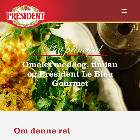
Plat principal
Omelet med løg, timian
og Président Le Bleu
Gourmet
Om denne ret