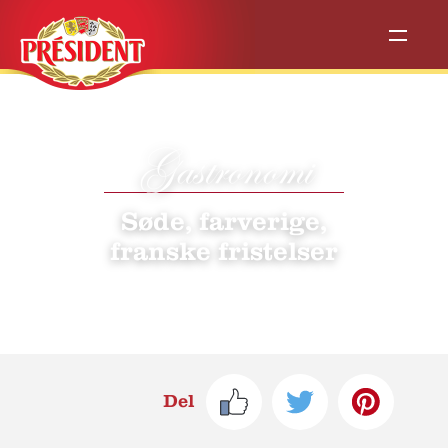
Gastronomi
Søde, farverige,
franske fristelser
Del