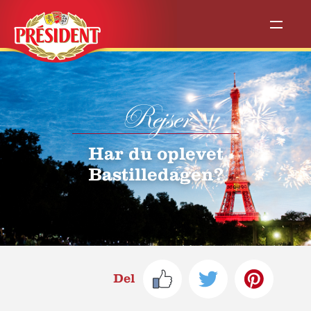
Rejser
Har du oplevet
Bastilledagen?
Del