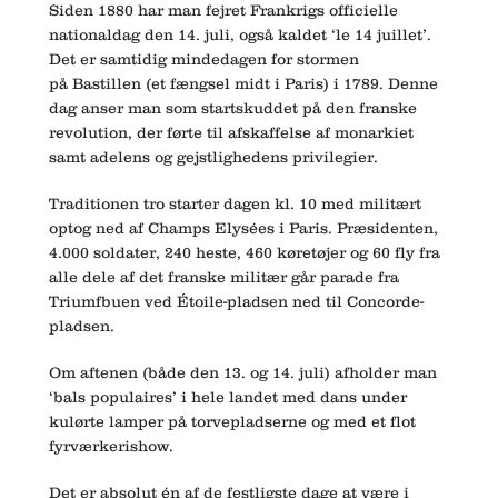
Siden 1880 har man fejret Frankrigs officielle
nationaldag den 14. juli, også kaldet ‘le 14 juillet’.
Det er samtidig mindedagen for stormen
på Bastillen (et fængsel midt i Paris) i 1789. Denne
dag anser man som startskuddet på den franske
revolution, der førte til afskaffelse af monarkiet
samt adelens og gejstlighedens privilegier.
Traditionen tro starter dagen kl. 10 med militært
optog ned af Champs Elysées i Paris. Præsidenten,
4.000 soldater, 240 heste, 460 køretøjer og 60 fly fra
alle dele af det franske militær går parade fra
Triumfbuen ved Étoile-pladsen ned til Concorde-
pladsen.
Om aftenen (både den 13. og 14. juli) afholder man
‘bals populaires’ i hele landet med dans under
kulørte lamper på torvepladserne og med et flot
fyrværkerishow.
Det er absolut én af de festligste dage at være i