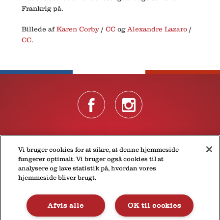
Frankrig på.
Billede af
Karen Corby
/
CC
og
Alexandre Lazaro
/
CC
.
Om Président
Persondatapolitik, incl. cookies
Kontakt
Vi bruger cookies for at sikre, at denne hjemmeside
fungerer optimalt. Vi bruger også cookies til at
© 2026 Lactalis Danmark A/S
analysere og lave statistik på, hvordan vores
hjemmeside bliver brugt.
Industrivej 14, 3320 Skævinge
Danmark
Tlf.:
+45 4828 8344
Afvis alle
OK til cookies